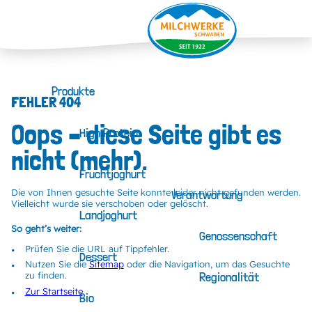
Produkte
FEHLER 404
Oops – diese Seite gibt es
High Protein
nicht (mehr).
Fruchtjoghurt
Die von Ihnen gesuchte Seite konnte leider nicht gefunden werden.
Verantwortung
Vielleicht wurde sie verschoben oder gelöscht.
Landjoghurt
So geht’s weiter:
Genossenschaft
Prüfen Sie die URL auf Tippfehler.
Dessert
Nutzen Sie die
Sitemap
oder die Navigation, um das Gesuchte
zu finden.
Regionalität
Zur Startseite
Bio