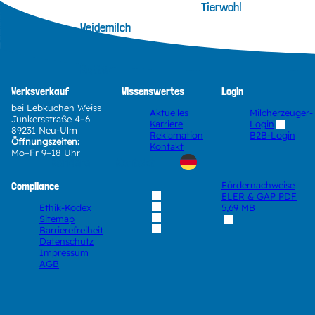
Tierwohl
Weidemilch
Butter
Werksverkauf
Wissenswertes
Login
bei Lebkuchen Weiss
Käse
Aktuelles
Milcherzeuger-
Junkersstraße 4–6
Karriere
Login
89231 Neu-Ulm
Reklamation
B2B-Login
Öffnungszeiten:
Kontakt
Mo–Fr 9–18 Uhr
Karriere
Kontakt
Compliance
Fördernachweise
ELER & GAP
PDF
Ethik-Kodex
5,69 MB
Sitemap
Barrierefreiheit
Datenschutz
Impressum
AGB