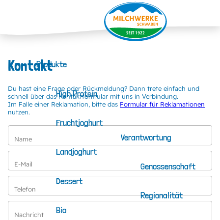
Kontakt
Produkte
Du hast eine Frage oder Rückmeldung? Dann trete einfach und
High Protein
schnell über das Kontaktformular mit uns in Verbindung.
Im Falle einer Reklamation, bitte das
Formular für Reklamationen
nutzen.
Fruchtjoghurt
Verantwortung
Name
Landjoghurt
E-Mail
Genossenschaft
Dessert
Telefon
Regionalität
Bio
Nachricht