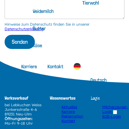
Tierwohl
Weidemilch
Hinweise zum Datenschutz finden Sie in unserer
Butter
Datenschutzerklärung
.
Senden
Käse
Karriere
Kontakt
Deutsch
English
Werksverkauf
Wissenswertes
Login
bei Lebkuchen Weiss
Aktuelles
Milcherzeuger-
Junkersstraße 4–6
Karriere
Login
89231 Neu-Ulm
Reklamation
B2B-Login
Öffnungszeiten:
Kontakt
Mo–Fr 9–18 Uhr