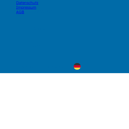
Tierwohl
Datenschutz
Impressum
Weidemilch
AGB
Butter
Käse
Karriere
Kontakt