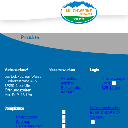
Produkte
High Protein
Werksverkauf
Wissenswertes
Login
Fruchtjoghurt
bei Lebkuchen Weiss
Aktuelles
Milcherzeuger-
Verantwortung
Junkersstraße 4–6
Karriere
Login
89231 Neu-Ulm
Landjoghurt
Reklamation
B2B-Login
Öffnungszeiten:
Kontakt
Mo–Fr 9–18 Uhr
Genossenschaft
Dessert
Compliance
Fördernachweise
ELER & GAP
PDF
Regionalität
Ethik-Kodex
5,69 MB
Bio
Sitemap
Barrierefreiheit