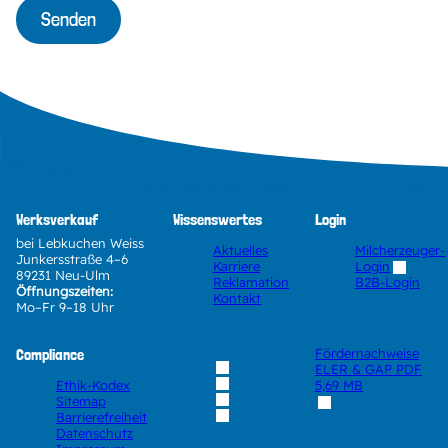
Senden
Werksverkauf
Wissenswertes
Login
bei Lebkuchen Weiss
Aktuelles
Milcherzeuger-
Junkersstraße 4–6
Karriere
Login
89231 Neu-Ulm
Reklamation
B2B-Login
Öffnungszeiten:
Kontakt
Mo–Fr 9–18 Uhr
Compliance
Fördernachweise
ELER & GAP
PDF
Ethik-Kodex
5,69 MB
Sitemap
Barrierefreiheit
Datenschutz