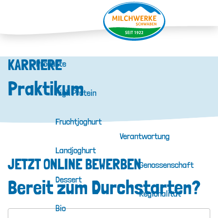
KARRIERE
Produkte
Praktikum
High Protein
Fruchtjoghurt
Verantwortung
Landjoghurt
JETZT ONLINE BEWERBEN
Genossenschaft
Dessert
Bereit zum Durchstarten?
Regionalität
Bio