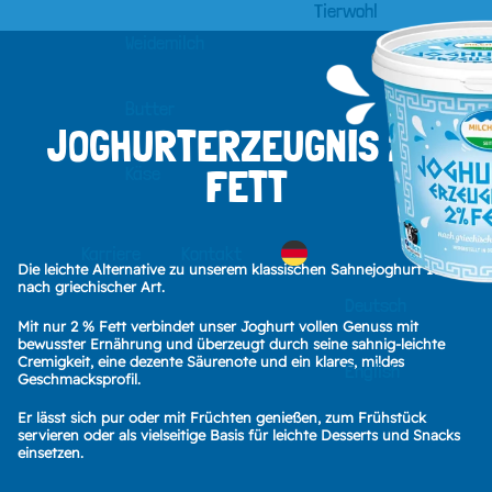
Tierwohl
Weidemilch
Butter
JOGHURTERZEUGNIS 2 %
FETT
Käse
Karriere
Kontakt
Die leichte Alternative zu unserem klassischen Sahnejoghurt 10%
nach griechischer Art.
Deutsch
Mit nur 2 % Fett verbindet unser Joghurt vollen Genuss mit
bewusster Ernährung und überzeugt durch seine sahnig-leichte
Cremigkeit, eine dezente Säurenote und ein klares, mildes
English
Geschmacksprofil.
Er lässt sich pur oder mit Früchten genießen, zum Frühstück
servieren oder als vielseitige Basis für leichte Desserts und Snacks
einsetzen.