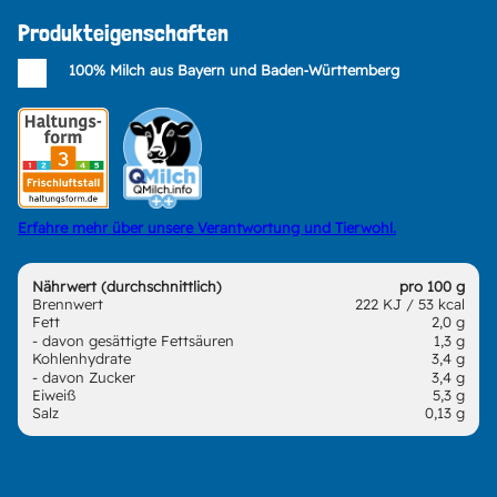
Produkteigenschaften
100% Milch aus Bayern und Baden‑Württemberg
Erfahre mehr über unsere Verantwortung und Tierwohl.
Nährwert (durchschnittlich)
pro 100 g
Brennwert
222 KJ / 53 kcal
Fett
2,0 g
- davon gesättigte Fettsäuren
1,3 g
Kohlenhydrate
3,4 g
- davon Zucker
3,4 g
Eiweiß
5,3 g
Salz
0,13 g