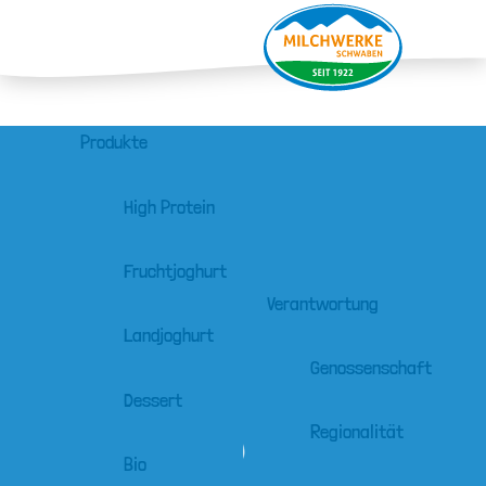
Produkte
High Protein
Fruchtjoghurt
Verantwortung
Landjoghurt
Genossenschaft
Dessert
Regionalität
Bio