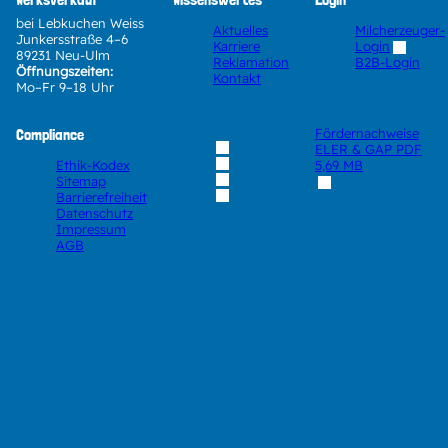
bei Lebkuchen Weiss
Aktuelles
Milcherzeuger-
Junkersstraße 4–6
Karriere
Login
89231 Neu-Ulm
Reklamation
B2B-Login
Öffnungszeiten:
Kontakt
Mo–Fr 9–18 Uhr
Compliance
Fördernachweise
ELER & GAP
PDF
Ethik-Kodex
5,69 MB
Sitemap
Barrierefreiheit
Datenschutz
Impressum
AGB