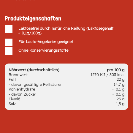
Produkteigenschaften
Laktosefrei durch natürliche Reifung (Laktosegehalt
< 0,1g/100g)
Für Lacto-Vegetarier geeignet
Ohne Konservierungsstoffe
Nährwert (durchschnittlich)
pro 100 g
Brennwert
1270 KJ / 303 kcal
Fett
22 g
- davon gesättigte Fettsäuren
14,7 g
Kohlenhydrate
< 0,1 g
- davon Zucker
< 0,1 g
Eiweiß
25 g
Salz
1,5 g