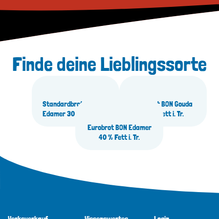
Finde deine Lieblingssorte
Standardbrot Danubia
Eurobrot BON Gouda
Edamer 30 % Fett i. Tr.
30 % Fett i. Tr.
Eurobrot BON Edamer
40 % Fett i. Tr.
Werksverkauf
Wissenswertes
Login