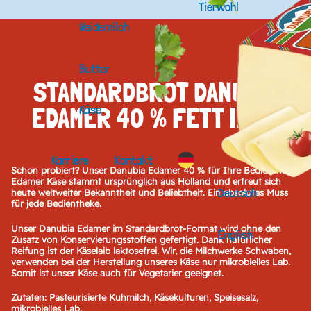
Tierwohl
Weidemilch
Butter
STANDARDBROT DANUBIA
EDAMER 40 % FETT I. TR.
Käse
Karriere
Kontakt
Schon probiert? Unser Danubia Edamer 40 % für Ihre Bedientheke.
Edamer Käse stammt ursprünglich aus Holland und erfreut sich
Deutsch
heute weltweiter Bekanntheit und Beliebtheit. Ein absolutes Muss
für jede Bedientheke.
Unser Danubia Edamer im Standardbrot-Format wird ohne den
English
Zusatz von Konservierungsstoffen gefertigt. Dank natürlicher
Reifung ist der Käselaib laktosefrei. Wir, die Milchwerke Schwaben,
verwenden bei der Herstellung unseres Käse nur mikrobielles Lab.
Somit ist unser Käse auch für Vegetarier geeignet.
Zutaten: Pasteurisierte Kuhmilch, Käsekulturen, Speisesalz,
mikrobielles Lab.