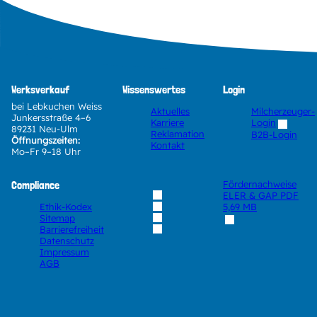
Werksverkauf
Wissenswertes
Login
bei Lebkuchen Weiss
Aktuelles
Milcherzeuger-
Junkersstraße 4–6
Karriere
Login
89231 Neu-Ulm
Reklamation
B2B-Login
Öffnungszeiten:
Kontakt
Mo–Fr 9–18 Uhr
Compliance
Fördernachweise
ELER & GAP
PDF
Ethik-Kodex
5,69 MB
Sitemap
Barrierefreiheit
Datenschutz
Impressum
AGB