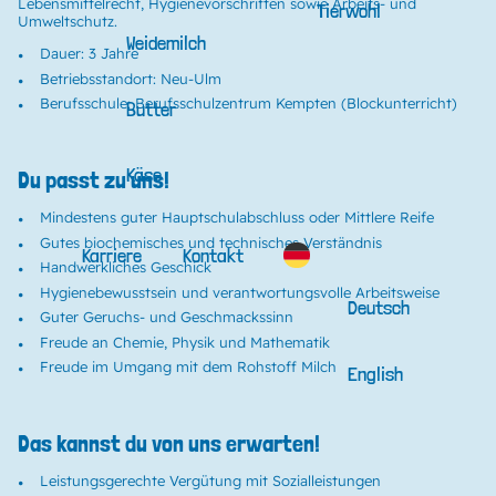
Lebensmittelrecht, Hygienevorschriften sowie Arbeits- und
Tierwohl
Umweltschutz.
Weidemilch
Dauer: 3 Jahre
Betriebsstandort: Neu-Ulm
Berufsschule: Berufsschulzentrum Kempten (Blockunterricht)
Butter
Käse
Du passt zu uns!
Mindestens guter Hauptschulabschluss oder Mittlere Reife
Gutes biochemisches und technisches Verständnis
Karriere
Kontakt
Handwerkliches Geschick
Hygienebewusstsein und verantwortungsvolle Arbeitsweise
Deutsch
Guter Geruchs- und Geschmackssinn
Freude an Chemie, Physik und Mathematik
Freude im Umgang mit dem Rohstoff Milch
English
Das kannst du von uns erwarten!
Leistungsgerechte Vergütung mit Sozialleistungen