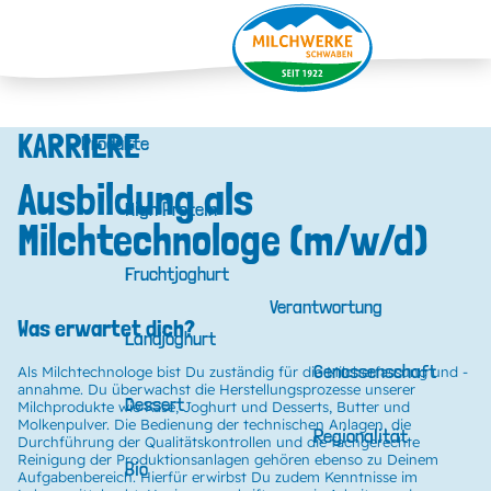
KARRIERE
Produkte
Ausbildung als
High Protein
Milchtechnologe (m/w/d)
Fruchtjoghurt
Verantwortung
Was erwartet dich?
Landjoghurt
Genossenschaft
Als Milchtechnologe bist Du zuständig für die Milcherfassung und -
annahme. Du überwachst die Herstellungsprozesse unserer
Dessert
Milchprodukte wie Käse, Joghurt und Desserts, Butter und
Molkenpulver. Die Bedienung der technischen Anlagen, die
Regionalität
Durchführung der Qualitätskontrollen und die fachgerechte
Reinigung der Produktionsanlagen gehören ebenso zu Deinem
Bio
Aufgabenbereich. Hierfür erwirbst Du zudem Kenntnisse im